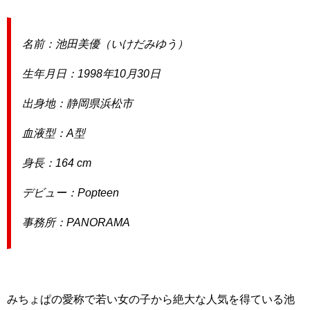
名前：池田美優（いけだみゆう）
生年月日：1998年10月30日
出身地：静岡県浜松市
血液型：A型
身長：164 cm
デビュー：Popteen
事務所：PANORAMA
みちょぱの愛称で若い女の子から絶大な人気を得ている池