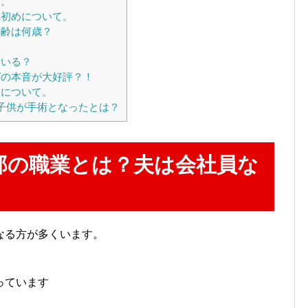
て。
初めについて。
年齢は何歳？
。
ている？
の本音が大好評？！
校について。
子供が手術となったとは？
那の職業とは？夫は会社員な
なる方が多くいます。
っています