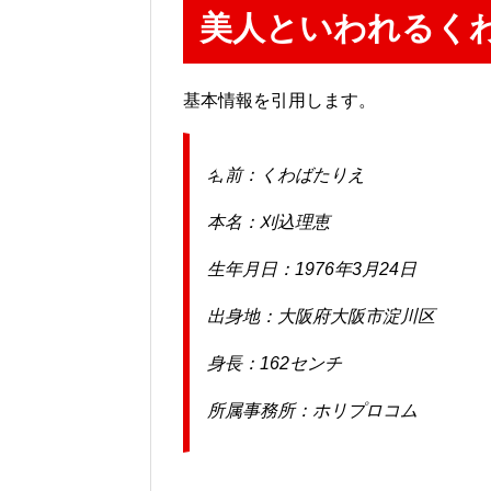
美人といわれるく
基本情報を引用します。
名前：くわばたりえ
本名：刈込理恵
生年月日：1976年3月24日
出身地：大阪府大阪市淀川区
身長：162センチ
所属事務所：ホリプロコム