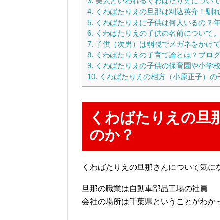
3.
美人といわれるくわばたりえについ
4.
くわばたりえの旦那は刈込英介！馴れ
5.
くわばたりえに子供は何人いるの？
6.
くわばたりえの子供の名前について
7.
子供（次男）は弱視でメガネをかけ
8.
くわばたりえの子育て論とは？ブログ
9.
くわばたりえの子供の保育園や小学
10.
くわばたりえの相方（小原正子）の
くわばたりえの旦
のか？
くわばたりえの旦那さんについて気に
旦那の職業は自動車部品工場の社員
会社の場所は千葉県ということがわか