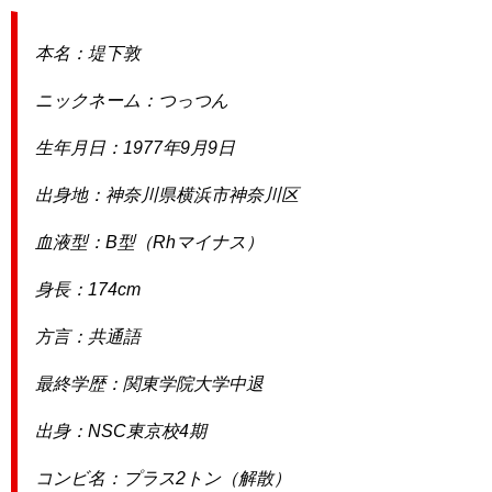
本名：堤下敦
ニックネーム：つっつん
生年月日：1977年9月9日
出身地：神奈川県横浜市神奈川区
血液型：B型（Rhマイナス）
身長：174cm
方言：共通語
最終学歴：関東学院大学中退
出身：NSC東京校4期
コンビ名：プラス2トン（解散）