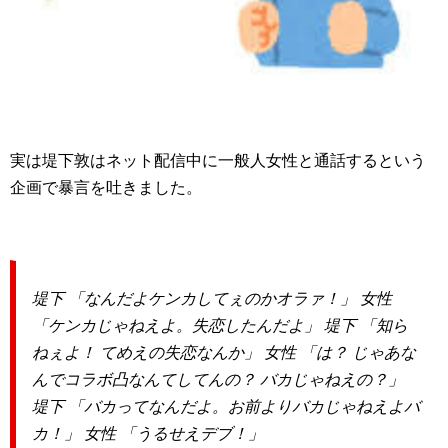
実は堤下敦はネット配信中に一般人女性と通話するという
企画で暴言を吐きました。
堤下 「なんだよケンカしてぇのかオラァ！」 女性
「ケンカじゃねえよ。失恋したんだよ」 堤下 「知ら
ねぇよ！ てめえの失恋なんか」 女性 「は？ じゃあな
んでコラボ凸なんてしてんの？ バカじゃねえの？」
堤下 「バカってなんだよ。お前よりバカじゃねえよバ
カ！」 女性 「うるせえデブ！」