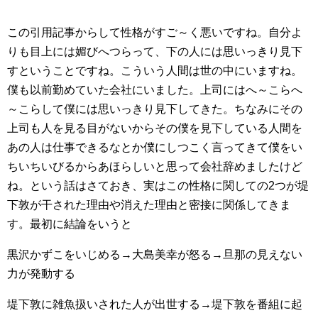
この引用記事からして性格がすご～く悪いですね。自分よ
りも目上には媚びへつらって、下の人には思いっきり見下
すということですね。こういう人間は世の中にいますね。
僕も以前勤めていた会社にいました。上司にはへ～こらへ
～こらして僕には思いっきり見下してきた。ちなみにその
上司も人を見る目がないからその僕を見下している人間を
あの人は仕事できるなとか僕にしつこく言ってきて僕をい
ちいちいびるからあほらしいと思って会社辞めましたけど
ね。という話はさておき、実はこの性格に関しての2つが堤
下敦が干された理由や消えた理由と密接に関係してきま
す。最初に結論をいうと
黒沢かずこをいじめる→大島美幸が怒る→旦那の見えない
力が発動する
堤下敦に雑魚扱いされた人が出世する→堤下敦を番組に起