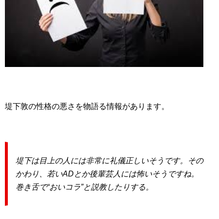
堤下敦の性格の悪さを物語る情報があります。
堤下は目上の人には非常に礼儀正しいそうです。その
かわり、若いADとか後輩芸人には怖いそうですね。
巻き舌で“おいコラ”と説教したりする。