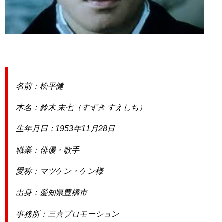
名前：松平健
本名：鈴木 末七（すずき すえしち）
生年月日：1953年11月28日
職業：俳優・歌手
愛称：マツケン・ケン様
出身：愛知県豊橋市
事務所：三喜プロモーション