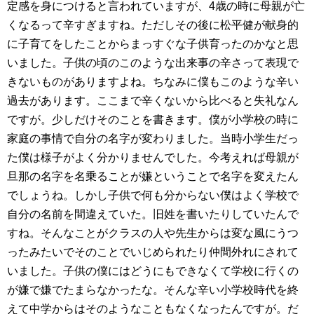
定感を身につけると言われていますが、4歳の時に母親が亡
くなるって辛すぎますね。ただしその後に松平健が献身的
に子育てをしたことからまっすぐな子供育ったのかなと思
いました。子供の頃のこのような出来事の辛さって表現で
きないものがありますよね。ちなみに僕もこのような辛い
過去があります。ここまで辛くないから比べると失礼なん
ですが。少しだけそのことを書きます。僕が小学校の時に
家庭の事情で自分の名字が変わりました。当時小学生だっ
た僕は様子がよく分かりませんでした。今考えれば母親が
旦那の名字を名乗ることが嫌ということで名字を変えたん
でしょうね。しかし子供で何も分からない僕はよく学校で
自分の名前を間違えていた。旧姓を書いたりしていたんで
すね。そんなことがクラスの人や先生からは変な風にうつ
ったみたいでそのことでいじめられたり仲間外れにされて
いました。子供の僕にはどうにもできなくて学校に行くの
が嫌で嫌でたまらなかったな。そんな辛い小学校時代を終
えて中学からはそのようなこともなくなったんですが。だ