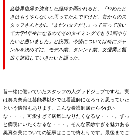
芸能界復帰を決意した経緯を聞かれると、「やめたと
きはもうやらないと思ってたんですけど、昔からのス
タッフさんとかに『まだハタチだし』って言って頂い
て大学4年生になるのでそのタイミングでもう1回やり
たいと思いました」と説明。今後については特にジャ
ンルを決めずに、モデル業、タレント業、女優業と幅
広く挑戦していきたいと語った。
昔一緒に働いていたスタッフの人グッドジョブですね。実
は奥真奈美は芸能界以外では看護師になろうと思っていた
という情報もあります。こんな看護師居たらやばい
な・・・。可愛すぎて病気になりたくなるな・・・。ずっ
と病院にいたくなるな・・・。そんな素敵すぎる魅力ある
奥真奈美についての記事はここで終わりです。最後までご