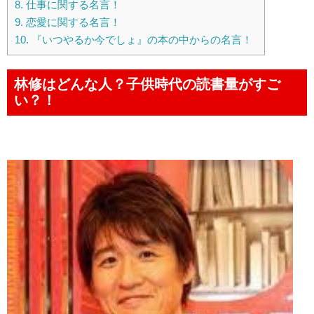
8.
仕事に関する名言！
9.
恋愛に関する名言！
10.
『いつやるか今でしょ』の本の中からの名言！
林修はどんな人？子供時代の読書量がすご
い？！