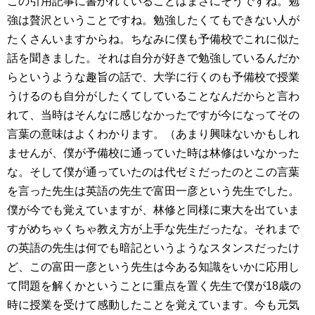
この引用記事に書かれていることはまさにそうですね。勉
強は贅沢ということですね。勉強したくてもできない人が
たくさんいますからね。ちなみに僕も予備校でこれに似た
話を聞きました。それは自分が好きで勉強しているんだか
らというような趣旨の話で、大学に行くのも予備校で授業
うけるのも自分がしたくてしていることなんだからと言わ
れて、当時はそんなに感じなかったですが今になってその
言葉の意味はよくわかります。（あまり興味ないかもしれ
ませんが、僕が予備校に通っていた時は林修はいなかった
な。そして僕が通っていたのは代ゼミだったのとこの言葉
を言った先生は英語の先生で富田一彦という先生でした。
僕が今でも覚えていますが、林修と同様に東大を出ていま
すがめちゃくちゃ教え方が上手な先生だったな。それまで
の英語の先生は何でも暗記というようなスタンスだったけ
ど、この富田一彦という先生は今ある知識をいかに応用し
て問題を解くかということに重点を置く先生で僕が18歳の
時に授業を受けて感動したことを覚えています。今も元気