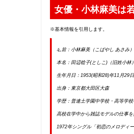
女優・小林麻美は
※基本情報を引用します。
名前：小林麻美（こばやし あさみ
本名：田辺稔子(としこ)（旧姓小林
生年月日：1953(昭和28)年11月29
出身：東京都大田区大森
学歴：普連土学園中学校・高等学校
高校在学中から雑誌モデルの仕事を
1972年シングル「初恋のメロディ