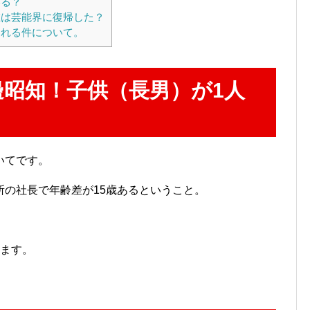
いる？
は芸能界に復帰した？
れる件について。
昭知！子供（長男）が1人
いてです。
所の社長で年齢差が15歳あるということ。
います。