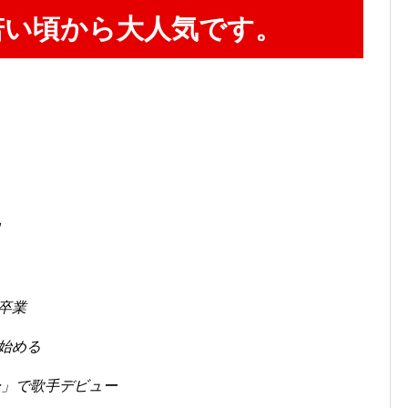
若い頃から大人気です。
）
）
日
卒業
始める
ー」で歌手デビュー