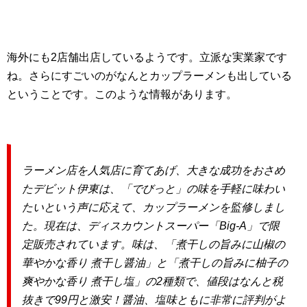
海外にも2店舗出店しているようです。立派な実業家です
ね。さらにすごいのがなんとカップラーメンも出している
ということです。このような情報があります。
ラーメン店を人気店に育てあげ、大きな成功をおさめ
たデビット伊東は、「でびっと」の味を手軽に味わい
たいという声に応えて、カップラーメンを監修しまし
た。現在は、ディスカウントスーパー「Big-A」で限
定販売されています。味は、「煮干しの旨みに山椒の
華やかな香り 煮干し醤油」と「煮干しの旨みに柚子の
爽やかな香り 煮干し塩」の2種類で、値段はなんと税
抜きで99円と激安！醤油、塩味ともに非常に評判がよ