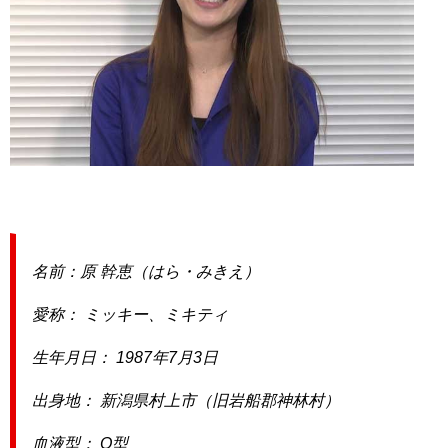
名前：原 幹恵（はら・みきえ）
愛称： ミッキー、ミキティ
生年月日： 1987年7月3日
出身地： 新潟県村上市（旧岩船郡神林村）
血液型： O型