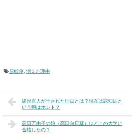
原幹恵
,
消えた理由
緒形直人が干された理由とは？現在は認知症と
いう噂はホント？
高田万由子の娘（高田向日葵）はどこの大学に
合格したの？