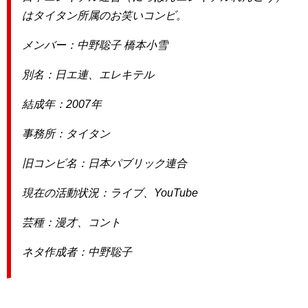
はタイタン所属のお笑いコンビ。
メンバー：中野聡子 橋本小雪
別名：日エ連、エレキテル
結成年：2007年
事務所：タイタン
旧コンビ名：日本パブリック連合
現在の活動状況：ライブ、YouTube
芸種：漫才、コント
ネタ作成者：中野聡子