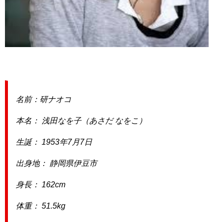
名前：研ナオコ
本名： 浅田なを子（あさだ なをこ）
生誕： 1953年7月7日
出身地： 静岡県伊豆市
身長： 162cm
体重： 51.5kg