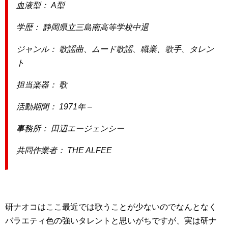
血液型： A型
学歴： 静岡県立三島南高等学校中退
ジャンル： 歌謡曲、ムード歌謡、職業、歌手、タレン
ト
担当楽器： 歌
活動期間： 1971年 –
事務所： 田辺エージェンシー
共同作業者： THE ALFEE
研ナオコはここ最近では歌うことが少ないのでなんとなく
バラエティ色の強いタレントと思いがちですが、実は研ナ