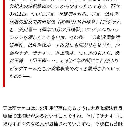
芸能人の連鎖逮捕がここから始まったのである。77年
8月11日、ついにジョーが逮捕される。ジョーは佐世
保署の追及で内田裕也（同年9月24日検挙）に2グラム
と、美川憲一（同年10月13日検挙）に1グラムのハッ
シッシを渡したことを自供。その後、「芸能界薬物汚
染事件」は佐世保ルート以外にも広がりを見せた。内
藤やす子、研ナオコ、井上陽水、にしきのあきら、桑
名正博、上田正樹‥‥。わずか1年の間にこれだけの
ビッグネームたちが薬物事案で次々と摘発されていっ
たのだ──。
実は研ナオコはこの引用記事にあるように大麻取締法違反
容疑で逮捕歴があるということですね。そして研ナオコに
限らず多くの有名人が逮捕されていますね。今現在も芸能