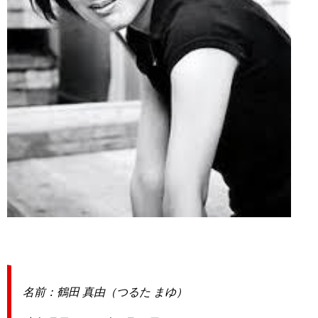
名前：鶴田 真由（つるた まゆ）