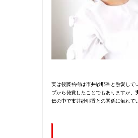
実は後藤祐樹は市井紗耶香と熱愛して
プから発覚したことでもありますが、
伝の中で市井紗耶香との関係に触れて