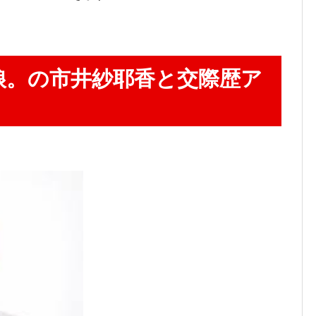
娘。の市井紗耶香と交際歴ア