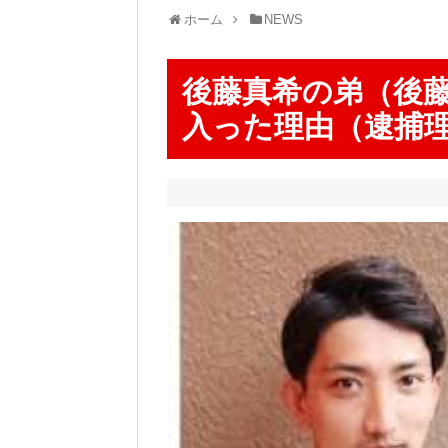
ホーム
NEWS
後藤真希の弟（後
入った理由（逮捕