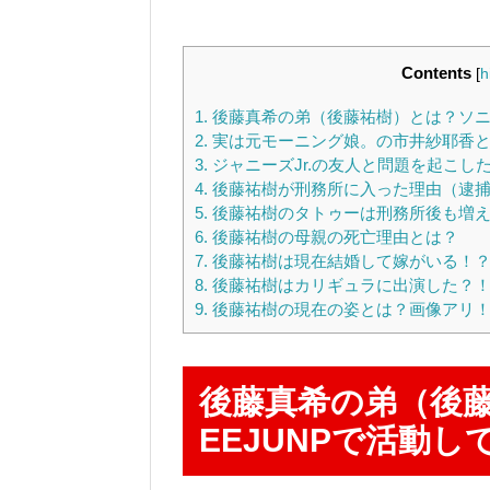
Contents
[
h
1.
後藤真希の弟（後藤祐樹）とは？ソニン
2.
実は元モーニング娘。の市井紗耶香と
3.
ジャニーズJr.の友人と問題を起こし
4.
後藤祐樹が刑務所に入った理由（逮捕
5.
後藤祐樹のタトゥーは刑務所後も増
6.
後藤祐樹の母親の死亡理由とは？
7.
後藤祐樹は現在結婚して嫁がいる！
8.
後藤祐樹はカリギュラに出演した？
9.
後藤祐樹の現在の姿とは？画像アリ
後藤真希の弟（後
EEJUNPで活動し