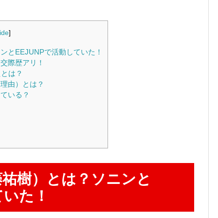
ide
]
とEEJUNPで活動していた！
交際歴アリ！
たとは？
理由）とは？
えている？
？
！
！
藤祐樹）とは？ソニンと
ていた！