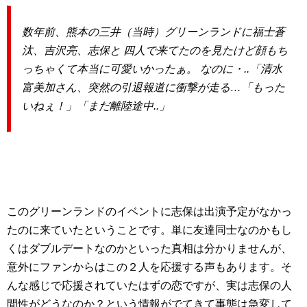
数年前、熊本の三井（当時）グリーンランドに福士蒼
汰、吉沢亮、志保と 四人で来てたのを見たけど顔もち
っちゃくて本当に可愛いかったぁ。 なのに・..「清水
富美加さん、突然の引退報道に衝撃が走る…「もった
いねぇ！」「まだ離陸途中..」
このグリーンランドのイベントに志保は出演予定がなかっ
たのに来ていたということです。単に友達同士なのかもし
くはダブルデートなのかといった真相は分かりませんが、
意外にファンからはこの２人を応援する声もあります。そ
んな感じで応援されていたはずの恋ですが、実は志保の人
間性がどうなのか？という情報がでてきて事態は急変して