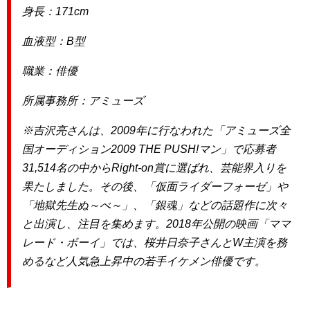
身長：171cm
血液型：B型
職業：俳優
所属事務所：アミューズ
※吉沢亮さんは、2009年に行なわれた「アミューズ全
国オーディション2009 THE PUSH!マン」で応募者
31,514名の中からRight-on賞に選ばれ、芸能界入りを
果たしました。その後、「仮面ライダーフォーゼ」や
「地獄先生ぬ～べ～」、「銀魂」などの話題作に次々
と出演し、注目を集めます。2018年公開の映画「ママ
レード・ボーイ」では、桜井日奈子さんとW主演を務
めるなど人気急上昇中の若手イケメン俳優です。