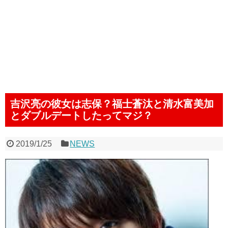
吉沢亮の彼女は志保？福士蒼汰と清水富美加
とダブルデートしたってマジ？
2019/1/25
NEWS