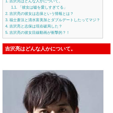
1.
吉沢亮はどんな人かについて。
1.1.
「彼女は嘘を愛しすぎてる」
2.
吉沢亮の彼女は志保という情報とは？
3.
福士蒼汰と清水富美加とダブルデートしたってマジ？
4.
吉沢亮と志保は現在破局した？
5.
吉沢亮の彼女目線動画が衝撃的？！
吉沢亮はどんな人かについて。