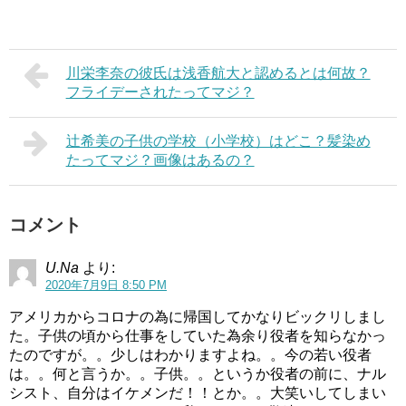
川栄李奈の彼氏は浅香航大と認めるとは何故？
フライデーされたってマジ？
辻希美の子供の学校（小学校）はどこ？髪染め
たってマジ？画像はあるの？
コメント
U.Na
より:
2020年7月9日 8:50 PM
アメリカからコロナの為に帰国してかなりビックリしまし
た。子供の頃から仕事をしていた為余り役者を知らなかっ
たのですが。。少しはわかりますよね。。今の若い役者
は。。何と言うか。。子供。。というか役者の前に、ナル
シスト、自分はイケメンだ！！とか。。大笑いしてしまい