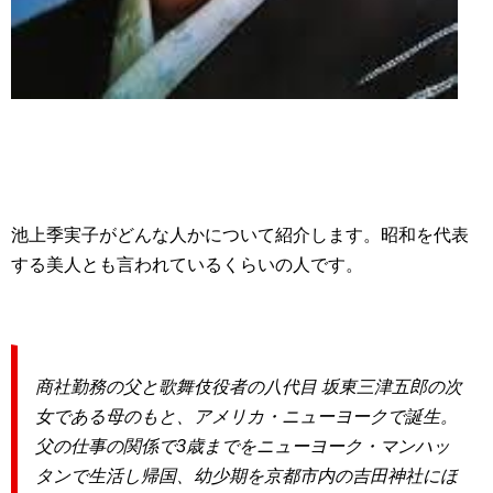
池上季実子がどんな人かについて紹介します。昭和を代表
する美人とも言われているくらいの人です。
商社勤務の父と歌舞伎役者の八代目 坂東三津五郎の次
女である母のもと、アメリカ・ニューヨークで誕生。
父の仕事の関係で3歳までをニューヨーク・マンハッ
タンで生活し帰国、幼少期を京都市内の吉田神社にほ