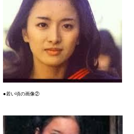
●若い頃の画像②