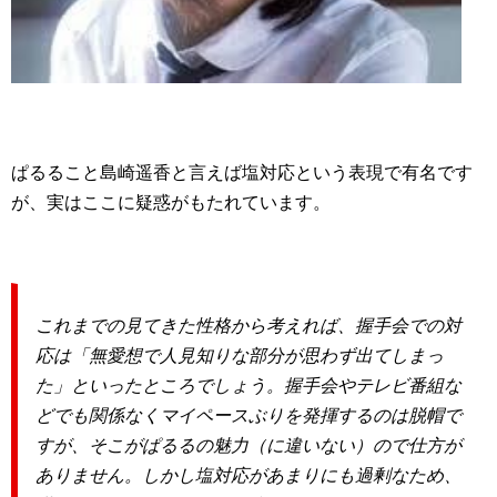
ぱるること島崎遥香と言えば塩対応という表現で有名です
が、実はここに疑惑がもたれています。
これまでの見てきた性格から考えれば、握手会での対
応は「無愛想で人見知りな部分が思わず出てしまっ
た」といったところでしょう。握手会やテレビ番組な
どでも関係なくマイペースぶりを発揮するのは脱帽で
すが、そこがぱるるの魅力（に違いない）ので仕方が
ありません。しかし塩対応があまりにも過剰なため、