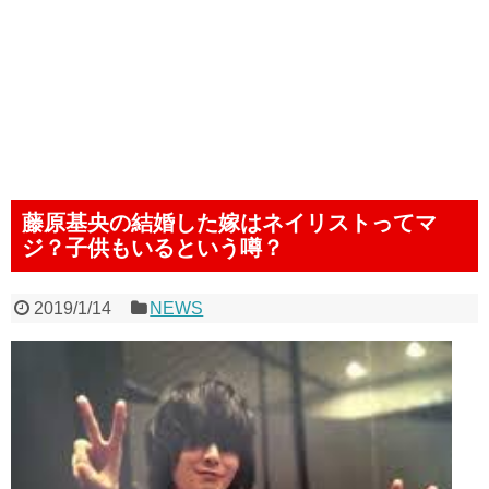
藤原基央の結婚した嫁はネイリストってマ
ジ？子供もいるという噂？
2019/1/14
NEWS