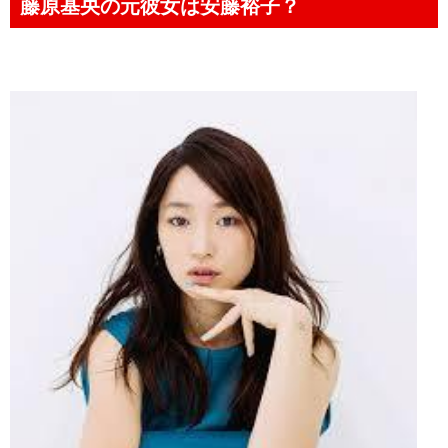
藤原基央の元彼女は安藤裕子？