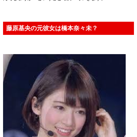
藤原基央の元彼女は橋本奈々未？