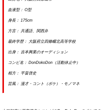
血液型： O型
身長： 175cm
方言： 共通語、関西弁
最終学歴： 大阪府立四條畷北高等学校
出身： 吉本興業のオーディション
コンビ名： DonDokoDon（活動休止中）
相方： 平畠啓史
芸風： 漫才・コント（ボケ）・モノマネ