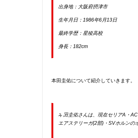
出身地：大阪府摂津市
生年月日：1986年6月13日
最終学歴：星稜高校
身長：182cm
本田圭佑について紹介していきます。
本田圭佑さんは、現在セリアA・A
エアステリーガ(2部)・SVホルン