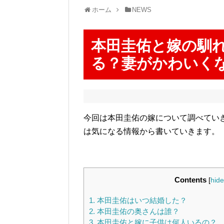
ホーム
NEWS
本田圭佑と嫁の馴
る？妻がかわいく
今回は本田圭佑の嫁について調べてい
は気になる情報から書いていきます。
Contents
[
hide
1.
本田圭佑はいつ結婚した？
2.
本田圭佑の奥さんは誰？
3.
本田圭佑と嫁に子供は何人いるの？