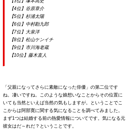
【3位】塚本高史
【4位】谷原章介
【5位】杉浦太陽
【6位】中村勘九郎
【7位】大泉洋
【8位】松山ケンイチ
【9位】市川海老蔵
【10位】藤木直人
「父親になってさらに素敵になった俳優」の第二位です
ね。凄いですね。このような娘想いなことからその位置に
いても当然といえば当然の気もしますが。ということでこ
こからは阿部寛に関する気になることを調べてみました。
まず1つは結婚する前の熱愛情報についてです。気になる元
彼女はだ～れだ？ということです。