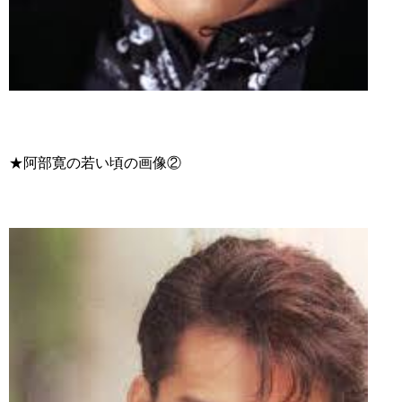
★阿部寛の若い頃の画像②