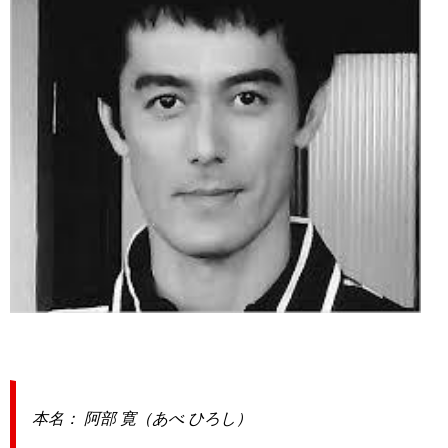
本名： 阿部 寛（あべ ひろし）