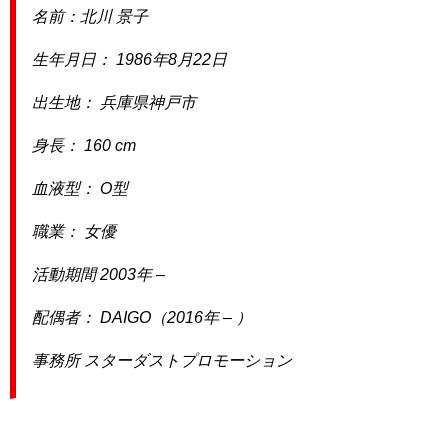
名前：北川 景子
生年月日： 1986年8月22日
出生地： 兵庫県神戸市
身長： 160 cm
血液型： O型
職業： 女優
活動期間 2003年 –
配偶者： DAIGO（2016年 – ）
事務所 スターダストプロモーション