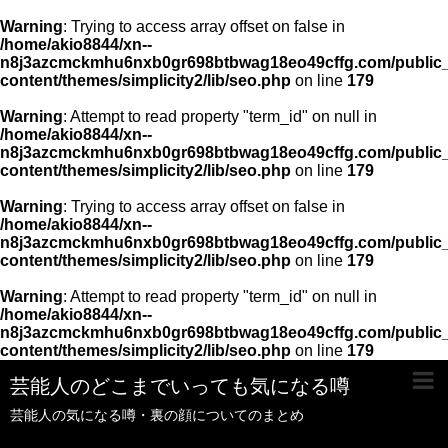
Warning
: Trying to access array offset on false in
/home/akio8844/xn--
n8j3azcmckmhu6nxb0gr698btbwag18eo49cffg.com/public_
content/themes/simplicity2/lib/seo.php
on line
179
Warning
: Attempt to read property "term_id" on null in
/home/akio8844/xn--
n8j3azcmckmhu6nxb0gr698btbwag18eo49cffg.com/public_
content/themes/simplicity2/lib/seo.php
on line
179
Warning
: Trying to access array offset on false in
/home/akio8844/xn--
n8j3azcmckmhu6nxb0gr698btbwag18eo49cffg.com/public_
content/themes/simplicity2/lib/seo.php
on line
179
Warning
: Attempt to read property "term_id" on null in
/home/akio8844/xn--
n8j3azcmckmhu6nxb0gr698btbwag18eo49cffg.com/public_
content/themes/simplicity2/lib/seo.php
on line
179
芸能人のどこまでいっても気になる噂
芸能人の気になる噂・裏の顔についてのまとめ