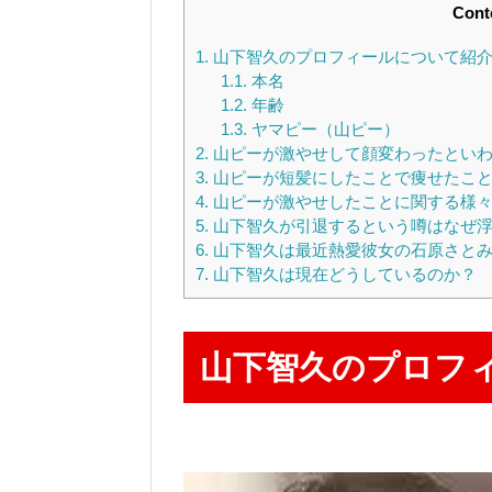
Cont
1.
山下智久のプロフィールについて紹
1.1.
本名
1.2.
年齢
1.3.
ヤマピー（山ピー）
2.
山ピーが激やせして顔変わったといわ
3.
山ピーが短髪にしたことで痩せたこと
4.
山ピーが激やせしたことに関する様々
5.
山下智久が引退するという噂はなぜ浮
6.
山下智久は最近熱愛彼女の石原さとみ
7.
山下智久は現在どうしているのか？
山下智久のプロフ