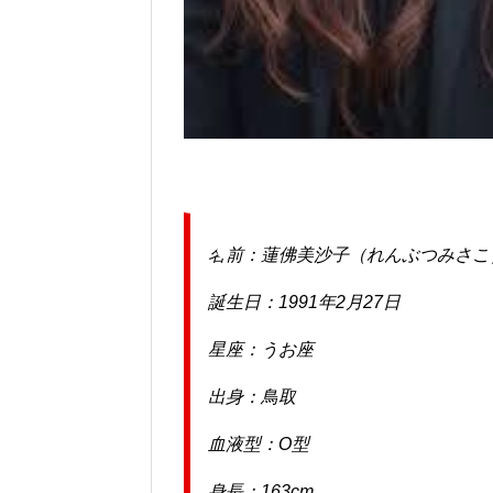
名前：蓮佛美沙子（れんぶつみさこ
誕生日：1991年2月27日
星座：うお座
出身：鳥取
血液型：O型
身長：163cm