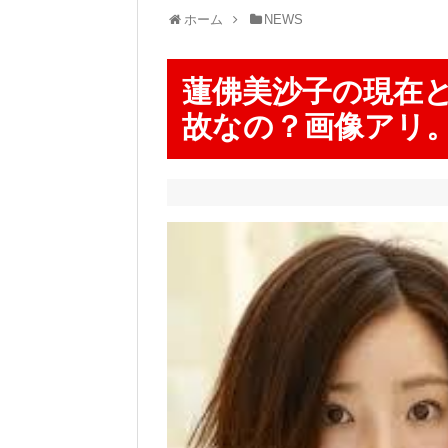
ホーム
NEWS
蓮佛美沙子の現在
故なの？画像アリ