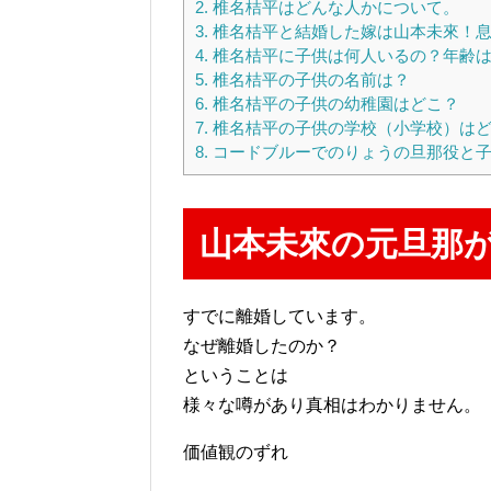
2.
椎名桔平はどんな人かについて。
3.
椎名桔平と結婚した嫁は山本未來！
4.
椎名桔平に子供は何人いるの？年齢
5.
椎名桔平の子供の名前は？
6.
椎名桔平の子供の幼稚園はどこ？
7.
椎名桔平の子供の学校（小学校）は
8.
コードブルーでのりょうの旦那役と子
山本未來の元旦那
すでに離婚しています。
なぜ離婚したのか？
ということは
様々な噂があり真相はわかりません。
価値観のずれ