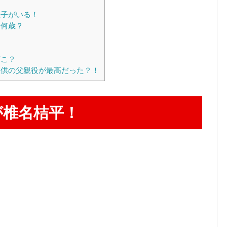
息子がいる！
は何歳？
どこ？
供の父親役が最高だった？！
が椎名桔平！