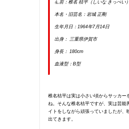
名前：椎名 桔平（しいな きっぺい
本名・旧芸名：岩城 正剛
生年月日：1964年7月14日
出身： 三重県伊賀市
身長： 180cm
血液型：B型
椎名桔平は実は小さい頃からサッカー
ね。そんな椎名桔平ですが、実は芸能
イトをしながら頑張っていましたが、
出てきます。