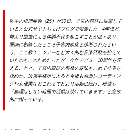
歌手の松浦亜弥（25）が30日、子宮内膜症に罹患して
いると公式サイトおよびブログで報告した。4年ほど
前より腹痛による体調不良を起こすことが度々あり、
医師に相談したところ子宮内膜症と診断されたとい
う。ここ数年、ツアーなど大々的な音楽活動を控えて
いたのもこのためだったが、今年デビュー10周年を迎
えることと、子宮内膜症の啓発の意味もこめて公表を
決めた。所属事務所によると今後も新曲レコーディン
グや女優業などこれまでどおり活動は続け、松浦も
「無理はしない範囲で活動は続けていきます」と意欲
的に綴っている。