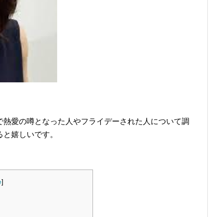
で熱愛の噂となった人やフライデーされた人について調
ると嬉しいです。
e
]