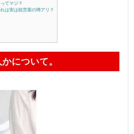
るってマジ？
れは実は枕営業の噂アリ？
人かについて。