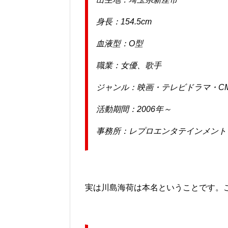
身長：154.5cm
血液型：O型
職業：女優、歌手
ジャンル：映画・テレビドラマ・C
活動期間：2006年～
事務所：レプロエンタテインメント
実は川島海荷は本名ということです。