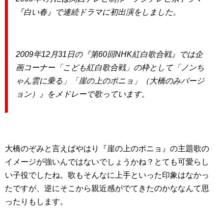
『白い春』で連続ドラマに初出演をしました。
2009年12月31日の『第60回NHK紅白歌合戦』では企
画コーナー「こども紅白歌合戦」の枠として「ノンち
ゃん雲に乗る」「崖の上のポニョ」（大橋のみバージ
ョン）』をメドレーで歌っています。
大橋のぞみと言えばやはり『崖の上のポニョ』の主題歌の
イメージが強いんではないでしょうかね？とても可愛らし
い子役でしたね。歌もそんなに上手といった印象はなかっ
たですが、逆にそこから親近感がでてきたのかななんて思
ったりもします。