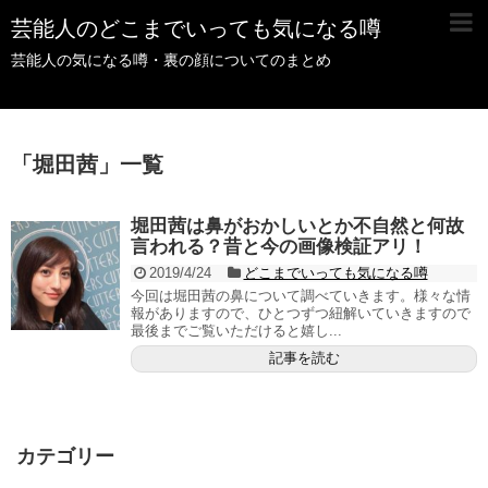
芸能人のどこまでいっても気になる噂
芸能人の気になる噂・裏の顔についてのまとめ
「
堀田茜
」
一覧
堀田茜は鼻がおかしいとか不自然と何故
言われる？昔と今の画像検証アリ！
2019/4/24
どこまでいっても気になる噂
今回は堀田茜の鼻について調べていきます。様々な情
報がありますので、ひとつずつ紐解いていきますので
最後までご覧いただけると嬉し...
記事を読む
カテゴリー