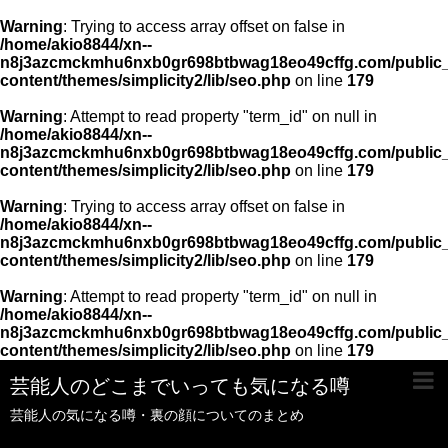
Warning
: Trying to access array offset on false in
/home/akio8844/xn--
n8j3azcmckmhu6nxb0gr698btbwag18eo49cffg.com/public_
content/themes/simplicity2/lib/seo.php
on line
179
Warning
: Attempt to read property "term_id" on null in
/home/akio8844/xn--
n8j3azcmckmhu6nxb0gr698btbwag18eo49cffg.com/public_
content/themes/simplicity2/lib/seo.php
on line
179
Warning
: Trying to access array offset on false in
/home/akio8844/xn--
n8j3azcmckmhu6nxb0gr698btbwag18eo49cffg.com/public_
content/themes/simplicity2/lib/seo.php
on line
179
Warning
: Attempt to read property "term_id" on null in
/home/akio8844/xn--
n8j3azcmckmhu6nxb0gr698btbwag18eo49cffg.com/public_
content/themes/simplicity2/lib/seo.php
on line
179
芸能人のどこまでいっても気になる噂
芸能人の気になる噂・裏の顔についてのまとめ