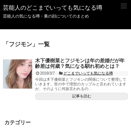
芸能人のどこまでいっても気になる噂
芸能人の気になる噂・裏の顔についてのまとめ
「
フジモン
」
一覧
木下優樹菜とフジモンは年の差婚だが年
齢差は何歳？気になる馴れ初めとは？
2019/3/7
どこまでいっても気になる噂
今回は木下優樹菜とフジモンの関係について整理して
いきます。世の中で理想のカップルと言われています
が、そのように何故言われるの...
記事を読む
カテゴリー