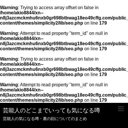
Warning
: Trying to access array offset on false in
/home/akio8844/xn--
n8j3azcmckmhu6nxb0gr698btbwag18eo49cffg.com/public_
content/themes/simplicity2/lib/seo.php
on line
179
Warning
: Attempt to read property "term_id" on null in
/home/akio8844/xn--
n8j3azcmckmhu6nxb0gr698btbwag18eo49cffg.com/public_
content/themes/simplicity2/lib/seo.php
on line
179
Warning
: Trying to access array offset on false in
/home/akio8844/xn--
n8j3azcmckmhu6nxb0gr698btbwag18eo49cffg.com/public_
content/themes/simplicity2/lib/seo.php
on line
179
Warning
: Attempt to read property "term_id" on null in
/home/akio8844/xn--
n8j3azcmckmhu6nxb0gr698btbwag18eo49cffg.com/public_
content/themes/simplicity2/lib/seo.php
on line
179
芸能人のどこまでいっても気になる噂
芸能人の気になる噂・裏の顔についてのまとめ