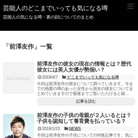
芸能人のどこまでいっても気になる噂
芸能人の気になる噂・裏の顔についてのまとめ
「
前澤友作
」
一覧
前澤友作の彼女の現在の情報とは？歴代
彼女には美人女優が勢揃い？
2019/4/7
どこまでいっても気になる噂
今回は前澤友作の彼女について調べていきます。今ま
での熱愛の噂のあった女性から現在の彼女についてま
とめていきますので最後までご覧いただけると嬉...
記事を読む
前澤友作の子供の母親が２人いるとは？
子供を認知して養育費を払っている？
2019/1/23
NEWS
今回は前澤友作の子供についての特集記事です。気に