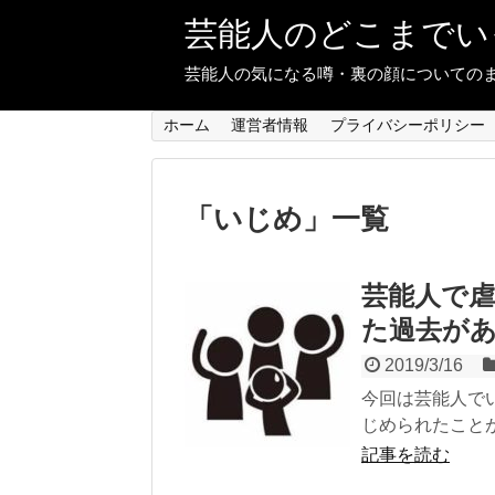
芸能人のどこまでい
芸能人の気になる噂・裏の顔についての
ホーム
運営者情報
プライバシーポリシー
「
いじめ
」
一覧
芸能人で
た過去が
2019/3/16
今回は芸能人で
じめられたことが
記事を読む